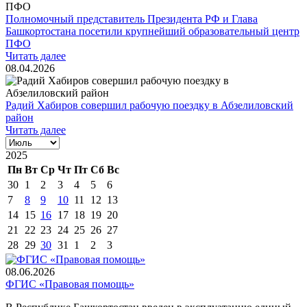
Полномочный представитель Президента РФ и Глава
Башкортостана посетили крупнейший образовательный центр
ПФО
Читать далее
08.04.2026
Радий Хабиров совершил рабочую поездку в Абзелиловский
район
Читать далее
2025
Пн
Вт
Ср
Чт
Пт
Сб
Вс
30
1
2
3
4
5
6
7
8
9
10
11
12
13
14
15
16
17
18
19
20
21
22
23
24
25
26
27
28
29
30
31
1
2
3
08.06.2026
ФГИС «Правовая помощь»