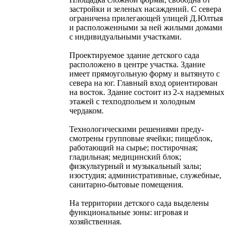
застройки и зеленых насаждений. С севера
ограничена прилегающей улицей Д.Юлтыя
и расположенными за ней жилыми домами
с индивиду­альными участками.
Проектируемое здание детского сада
расположено в центре участка. Здание
имеет прямо­угольную форму и вытянуто с
севера на юг. Главный вход ориентирован
на восток. Здание состоит из 2-х надземных
этажей с техподпольем и холодным
чердаком.
Технологическими решениями преду­
смотрены групповые ячейки; пищеблок,
работающий на сырье; постирочная;
гладильная; меди­цинский блок;
физкультурный и музыкальный залы;
изостудия; административные, служебные,
санитарно-бытовые помещения.
На территории детского сада выделены
функциональные зоны: игровая и
хозяйственная.