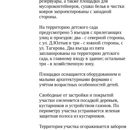
резервуары, а также площадки для
мусороконтейнеров, сушки белья и чистки
ковров запроектированы с западной
стороны.
На территорию детского сада
предусмотрено 5 въездов с прилегающих
улиц и проездов: два - с северной стороны,
с ул. Д.Юлтыя и три - с южной стороны, с
ул. Тагирова. Два въезда из пяти
запланированы на территорию детского
сада, к главному входу в здание; остальные
три - в хозяйственную зону.
Площадки оснащаются оборудованием и
малыми архитектурными формами с
учётом воз­растных особенностей детей.
Свободные от застройки и покрытий
участки озеленяется посад­кой деревьев,
кустарников и устройством газонов. По
периметру участка устраивается зеленая
защитная полоса из кустарников.
Территория участка огораживается забором