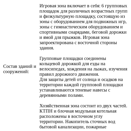
Игровая зона включает в себя: 6 групповых
площадок для различных возрастных групп
и физкультурную площадку, состоящую из
зоны с оборудованием для подвижных игр,
зоны с гимнастическим оборудованием и
спортивными снарядами, беговой дорожки
и ямой для прыж­ков. Игровая зона
запроектирована с восточной стороны
здания.
Групповые площадки соеди­нены
кольцевой дорожкой для езды на
Состав зданий и
велосипедах, хождения на лыжах, изуче­ния
сооружений:
правил дорожного движения.
Для защиты детей от солнца и осадков на
территории каждой групповой площадки
устанавливаются теневые навесы с
деревянными полами.
Хозяйственная зона состоит из двух частей.
КТПН и блочная модульная котельная
распо­ложены в восточном углу
территории. Накопитель сточных вод
бытовой канализации, пожар­ные