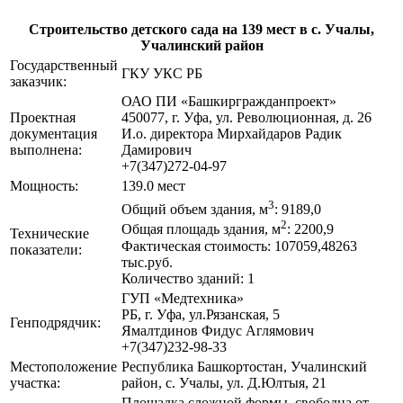
Строительство детского сада на 139 мест в с. Учалы,
Учалинский район
Государственный
ГКУ УКС РБ
заказчик:
ОАО ПИ «Башкиргражданпроект»
Проектная
450077, г. Уфа, ул. Революционная, д. 26
документация
И.о. директора Мирхайдаров Радик
выполнена:
Дамирович
+7(347)272-04-97
Мощность:
139.0 мест
3
Общий объем здания, м
: 9189,0
2
Общая площадь здания, м
: 2200,9
Технические
Фактическая стоимость: 107059,48263
показатели:
тыс.руб.
Количество зданий: 1
ГУП «Медтехника»
РБ, г. Уфа, ул.Рязанская, 5
Генподрядчик:
Ямалтдинов Фидус Аглямович
+7(347)232-98-33
Местоположение
Республика Башкортостан, Учалинский
участка:
район, с. Учалы, ул. Д.Юлтыя, 21
Площадка сложной формы, свободна от