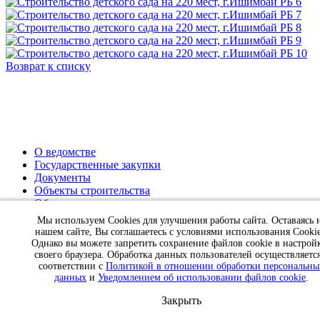
Возврат к списку
О ведомстве
Государственные закупки
Документы
Объекты строительства
Обращение граждан
Пресс-центр
Мы используем Cookies для улучшения работы сайта. Оставаясь 
Контакты
нашем сайте, Вы соглашаетесь с условиями использования Cookie
Однако вы можете запретить сохранение файлов cookie в настрой
своего браузера. Обработка данных пользователей осуществляется
© Государственное казённое учреждение
соответствии с
Политикой в отношении обработки персональны
данных
и
Уведомлением об использовании файлов cookie
.
Управление капитального строительства
Республики Башкортостан
Закрыть
Политика в отношении обработки персональных данных
Разработка и продвижение сайтов
- студия 3 грани дизайна