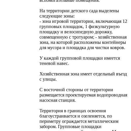
вспомогательные помещения.
На территории детского сада выделены
следующие зоны:
- зона игровой территории, включающая 12
групповых площадок, 1 физкультурную
пло­щадку и велосипедную дорожку,
совмещенную с тротуаром; - хозяйственная
зона, на которой расположены контейнеры
для мусора и площадка для чистки ковров.
У каждой групповой площадки имеется
теневой навес.
Хозяйственная зона имеет отдельный въезд
с улицы.
С восточной стороны от территории
размещается проектируемая водопроводная
насосная станция.
Территория в границах освоения
благоустраивается и озеленяется, по
периметру огражда­ется металлическим
забором. Групповые площадки