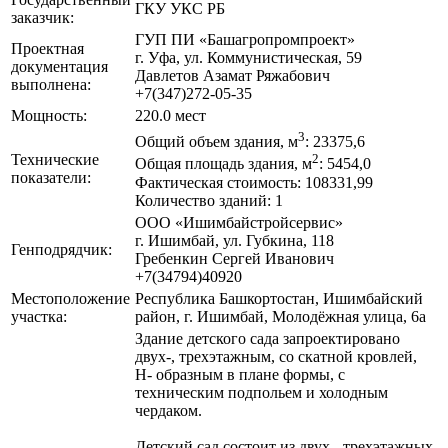
ГКУ УКС РБ
заказчик:
ГУП ПИ «Башагропромпроект»
Проектная
г. Уфа, ул. Коммунистическая, 59
документация
Давлетов Азамат Ряжабович
выполнена:
+7(347)272-05-35
Мощность:
220.0 мест
3
Общий объем здания, м
: 23375,6
Технические
2
Общая площадь здания, м
: 5454,0
показатели:
Фактическая стоимость: 108331,99
Количество зданий: 1
ООО «Ишимбайстройсервис»
г. Ишимбай, ул. Губкина, 118
Генподрядчик:
Гребенкин Сергей Иванович
+7(34794)40920
Местоположение
Республика Башкортостан, Ишимбайский
участка:
район, г. Ишимбай, Молодёжная улица, 6а
Здание детского сада запроектировано
двух-, трехэтажным, со скатной кровлей,
Н- образным в плане формы, с
техническим подпольем и холодным
чердаком.
Детский сад состоит из двух-, трехэтажных