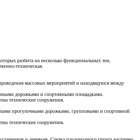
 которых разбита на несколько функциональных зон.
твенно-техническая.
 проведения массовых мероприятий и находящуюся между
лочными дорожками и спортивными площадками.
жены технические сооружения.
збитыми прогулочными дорожками, групповыми и спортивной
жены технические сооружения.
устарников и деревьев. Срезка плодородного грунта частично