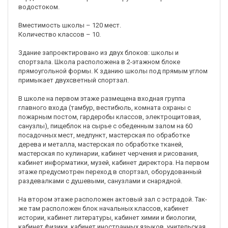
водостоком.
Вместимость школы – 120 мест.
Количество классов – 10.
Здание запроектировано из двух блоков: школы и
спортзала. Школа расположена в 2-этажном блоке
прямоугольной формы. К зданию школы под прямым углом
примыкает двухсветный спортзал.
В школе на первом этаже размещена входная группа
главного входа (тамбур, вестибюль, комната охраны с
пожарным постом, гардеробы классов, электрощитовая,
санузлы), пищеблок на сырье с обеденным залом на 60
посадочных мест, медпункт, мастерская по обработке
дерева и металла, мастерская по обработке тканей,
мастерская по кулинарии, кабинет черчения и рисования,
кабинет информатики, музей, кабинет директора. На первом
этаже предусмотрен переход в спортзал, оборудованный
раздевалками с душевыми, санузлами и снарядной.
На втором этаже расположен актовый зал с эстрадой. Так-
же там расположен блок начальных классов, кабинет
истории, кабинет литературы, кабинет химии и биологии,
кабинет физики, кабинет иностранных языков, учительская,