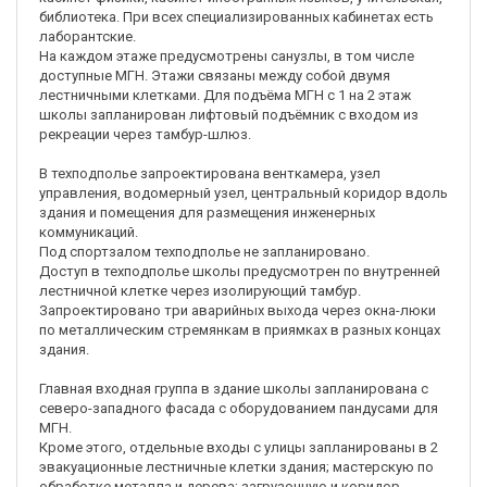
библиотека. При всех специализированных кабинетах есть
лаборантские.
На каждом этаже предусмотрены санузлы, в том числе
доступные МГН. Этажи связаны между собой двумя
лестничными клетками. Для подъёма МГН с 1 на 2 этаж
школы запланирован лифтовый подъёмник с входом из
рекреации через тамбур-шлюз.
В техподполье запроектирована венткамера, узел
управления, водомерный узел, центральный коридор вдоль
здания и помещения для размещения инженерных
коммуникаций.
Под спортзалом техподполье не запланировано.
Доступ в техподполье школы предусмотрен по внутренней
лестничной клетке через изолирующий тамбур.
Запроектировано три аварийных выхода через окна-люки
по металлическим стремянкам в приямках в разных концах
здания.
Главная входная группа в здание школы запланирована с
северо-западного фасада с оборудованием пандусами для
МГН.
Кроме этого, отдельные входы с улицы запланированы в 2
эвакуационные лестничные клетки здания; мастерскую по
обработке металла и дерева; загрузочную и коридор