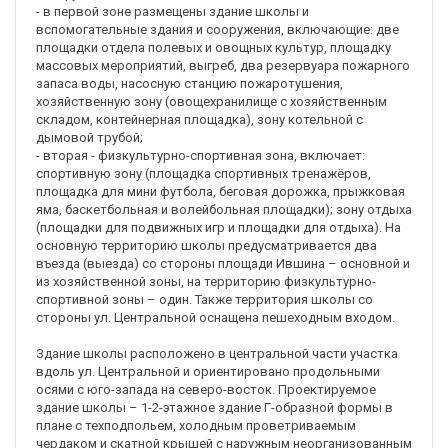
- в первой зоне размещены здание школы и
вспомогательные здания и сооружения, включающие: две
площадки отдела полевых и овощных культур, площадку
массовых мероприятий, выгреб, два резервуара пожарного
запаса воды, насосную станцию пожаротушения,
хозяйственную зону (овощехранилище с хозяйственным
складом, контейнерная площадка), зону котельной с
дымовой трубой;
- вторая - физкультурно-спортивная зона, включает:
спортивную зону (площадка спортивных тренажёров,
площадка для мини футбола, беговая дорожка, прыжковая
яма, баскетбольная и волейбольная площадки); зону отдыха
(площадки для подвижных игр и площадки для отдыха). На
основную территорию школы предусматривается два
въезда (выезда) со стороны площади Ившина – основной и
из хозяйственной зоны, на территорию физкультурно-
спортивной зоны – один. Также территория школы со
стороны ул. Центральной оснащена пешеходным входом.
Здание школы расположено в центральной части участка
вдоль ул. Центральной и ориентировано продольными
осями с юго-запада на северо-восток. Проектируемое
здание школы – 1-2-этажное здание Г-образной формы в
плане с техподпольем, холодным проветриваемым
чердаком и скатной крышей с наружным неорганизованным