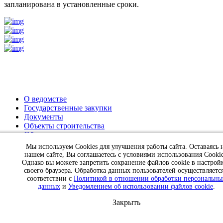
запланирована в установленные сроки.
О ведомстве
Государственные закупки
Документы
Объекты строительства
Обращение граждан
Пресс-центр
Мы используем Cookies для улучшения работы сайта. Оставаясь 
Контакты
нашем сайте, Вы соглашаетесь с условиями использования Cookie
Однако вы можете запретить сохранение файлов cookie в настрой
своего браузера. Обработка данных пользователей осуществляется
© Государственное казённое учреждение
соответствии с
Политикой в отношении обработки персональны
данных
и
Уведомлением об использовании файлов cookie
.
Управление капитального строительства
Республики Башкортостан
Закрыть
Политика в отношении обработки персональных данных
Разработка и продвижение сайтов
- студия 3 грани дизайна